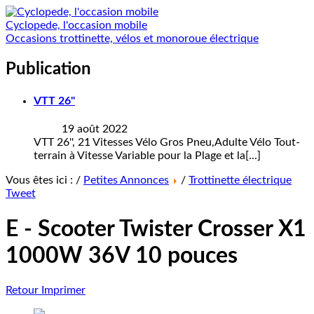
Cyclopede, l'occasion mobile
Occasions trottinette, vélos et monoroue électrique
Publication
VTT 26"
19 août 2022
VTT 26'', 21 Vitesses Vélo Gros Pneu,Adulte Vélo Tout-
terrain à Vitesse Variable pour la Plage et la[...]
Vous êtes ici : /
Petites Annonces
/
Trottinette électrique
Tweet
E - Scooter Twister Crosser X1
1000W 36V 10 pouces
Retour
Imprimer